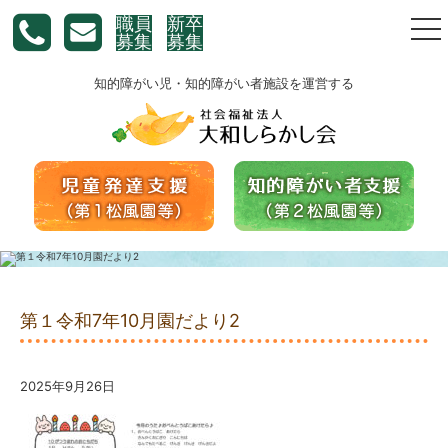
職員
新卒
togg
募集
募集
nav
知的障がい児・知的障がい者施設を運営する
第１令和7年10月園だより2
2025年9月26日