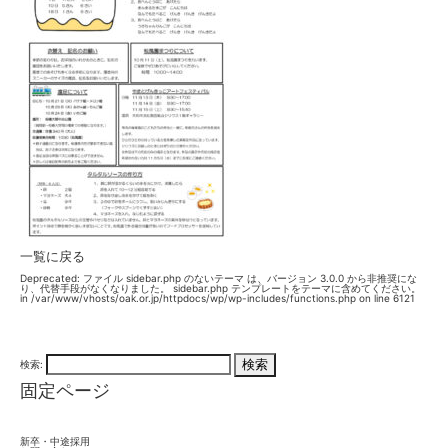
一覧に戻る
Deprecated
: ファイル sidebar.php のないテーマ は、バージョン 3.0.0 から
非推奨
にな
り、代替手段がなくなりました。 sidebar.php テンプレートをテーマに含めてください。
in
/var/www/vhosts/oak.or.jp/httpdocs/wp/wp-includes/functions.php
on line
6121
検索:
固定ページ
新卒・中途採用