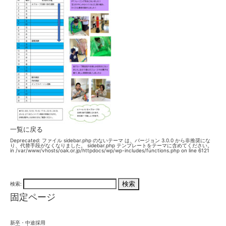
一覧に戻る
Deprecated
: ファイル sidebar.php のないテーマ は、バージョン 3.0.0 から
非推奨
にな
り、代替手段がなくなりました。 sidebar.php テンプレートをテーマに含めてください。
in
/var/www/vhosts/oak.or.jp/httpdocs/wp/wp-includes/functions.php
on line
6121
検索:
固定ページ
新卒・中途採用