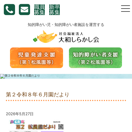
職員
新卒
togg
募集
募集
nav
知的障がい児・知的障がい者施設を運営する
第２令和８年６月園だより
2026年5月27日