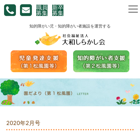
職員
新卒
togg
募集
募集
nav
知的障がい児・知的障がい者施設を運営する
2020年2月号