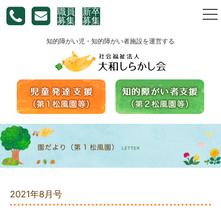
職員
新卒
togg
募集
募集
nav
知的障がい児・知的障がい者施設を運営する
2021年8月号