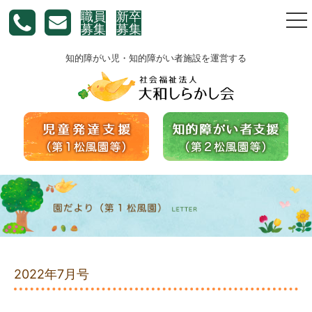
職員
新卒
togg
募集
募集
nav
知的障がい児・知的障がい者施設を運営する
2022年7月号