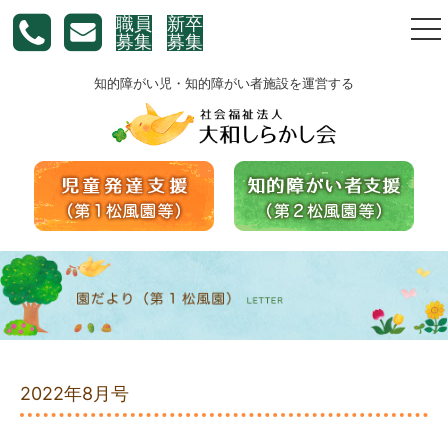
職員
新卒
togg
募集
募集
nav
知的障がい児・知的障がい者施設を運営する
2022年8月号