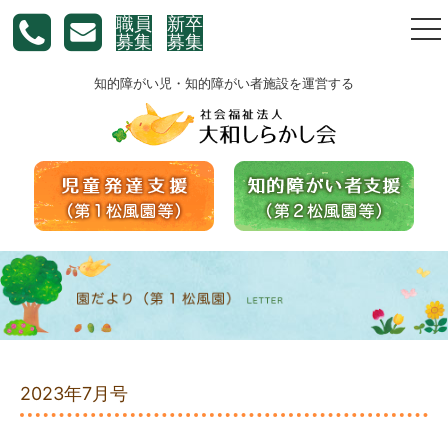
職員
新卒
togg
募集
募集
nav
知的障がい児・知的障がい者施設を運営する
2023年7月号