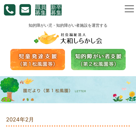
職員
新卒
togg
募集
募集
nav
知的障がい児・知的障がい者施設を運営する
2024年2月