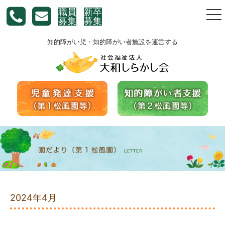
職員
新卒
togg
募集
募集
nav
知的障がい児・知的障がい者施設を運営する
2024年4月