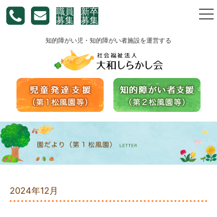
職員
新卒
togg
募集
募集
nav
知的障がい児・知的障がい者施設を運営する
2024年12月