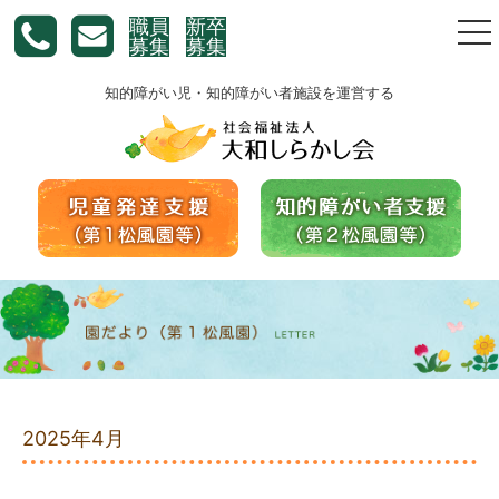
職員
新卒
togg
募集
募集
nav
知的障がい児・知的障がい者施設を運営する
2025年4月