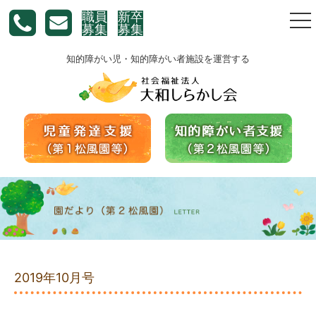
職員
新卒
togg
募集
募集
nav
知的障がい児・知的障がい者施設を運営する
2019年10月号