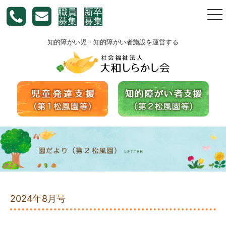
職員
新卒
togg
募集
募集
nav
知的障がい児・知的障がい者施設を運営する
2024年8月号