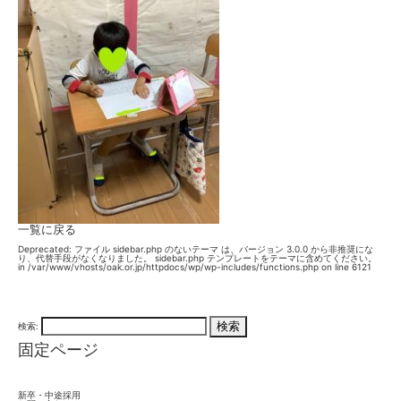
一覧に戻る
Deprecated
: ファイル sidebar.php のないテーマ は、バージョン 3.0.0 から
非推奨
にな
り、代替手段がなくなりました。 sidebar.php テンプレートをテーマに含めてください。
in
/var/www/vhosts/oak.or.jp/httpdocs/wp/wp-includes/functions.php
on line
6121
検索:
固定ページ
新卒・中途採用