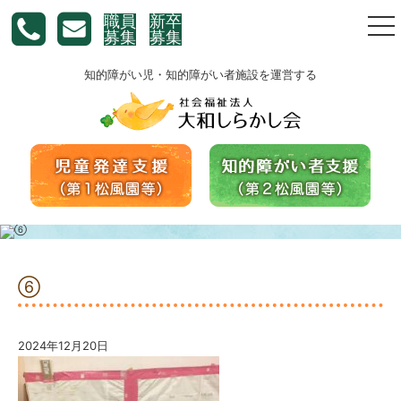
職員
新卒
togg
募集
募集
nav
知的障がい児・知的障がい者施設を運営する
⑥
2024年12月20日