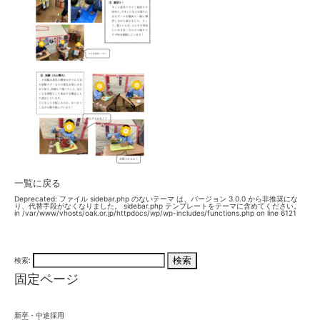
一覧に戻る
Deprecated
: ファイル sidebar.php のないテーマ は、バージョン 3.0.0 から
非推奨
にな
り、代替手段がなくなりました。 sidebar.php テンプレートをテーマに含めてください。
in
/var/www/vhosts/oak.or.jp/httpdocs/wp/wp-includes/functions.php
on line
6121
検索:
固定ページ
新卒・中途採用