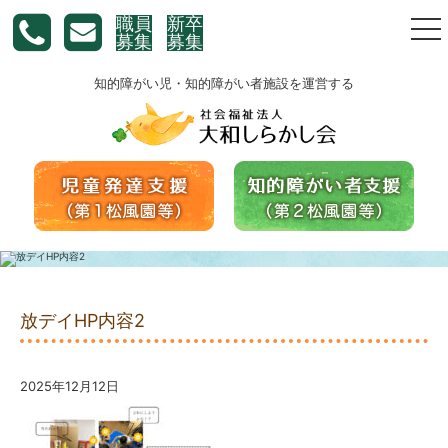
職員
新卒
togg
募集
募集
nav
知的障がい児・知的障がい者施設を運営する
放デイHP内容2
2025年12月12日