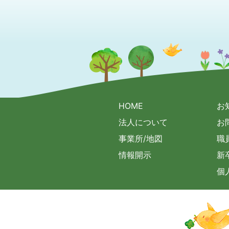
HOME
お
法人について
お
事業所/地図
職
情報開示
新
個