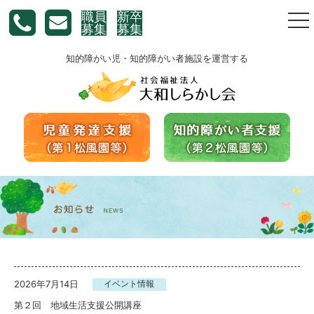
職員
新卒
togg
募集
募集
nav
知的障がい児・知的障がい者施設を運営する
2026年7月14日
イベント情報
第２回 地域生活支援公開講座