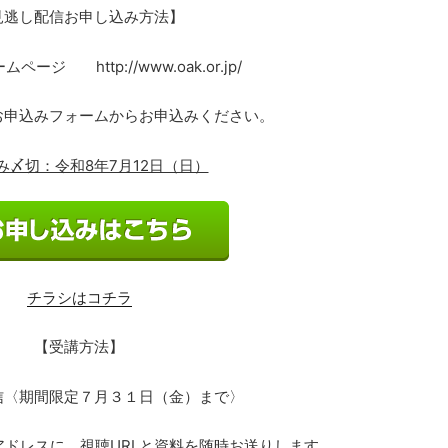
見逃し配信お申し込み方法】
ージ http://www.oak.or.jp/
お申込みフォームからお申込みください。
み〆切：令和8年7月12日（日）
チラシはコチラ
【受講方法】
信
〈期間限定７月３１日（金）まで〉
ドレスに、視聴URLと資料を随時お送りします。