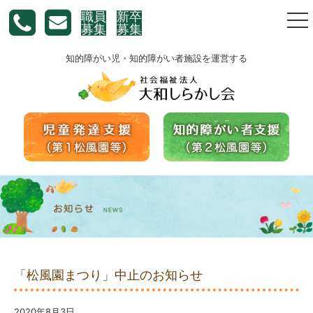
職員
新卒
togg
募集
募集
nav
知的障がい児・知的障がい者施設を運営する
「松風園まつり」中止のお知らせ
2020年8月3日