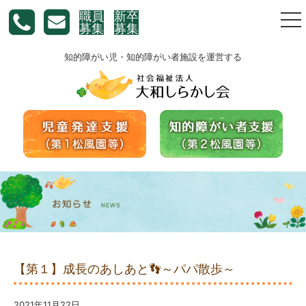
職員
新卒
togg
募集
募集
nav
知的障がい児・知的障がい者施設を運営する
【第１】成長のあしあと👣～パパ散歩～
2021年11月22日