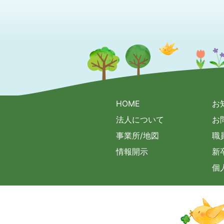
HOME
お
法人について
お
事業所/地図
職
情報開示
新
個