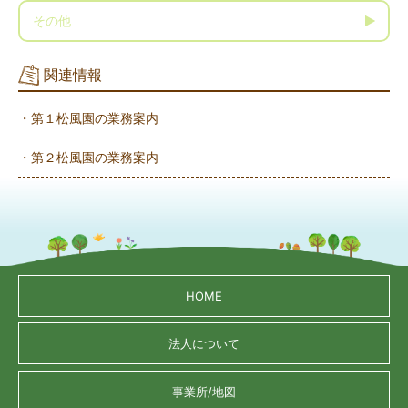
その他
関連情報
・第１松風園の業務案内
・第２松風園の業務案内
HOME
法人について
事業所/地図