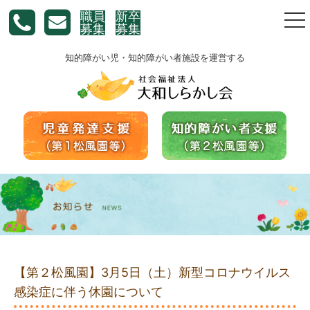
職員
新卒
togg
募集
募集
nav
知的障がい児・知的障がい者施設を運営する
【第２松風園】3月5日（土）新型コロナウイルス
感染症に伴う休園について