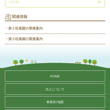
その他
関連情報
・第１松風園の業務案内
・第２松風園の業務案内
HOME
法人について
事業所/地図