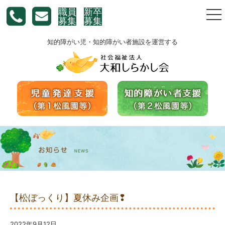
職員
新卒
togg
募集
募集
nav
知的障がい児・知的障がい者施設を運営する
【松ぼっくり】夏休み企画❢
2022年9月12日