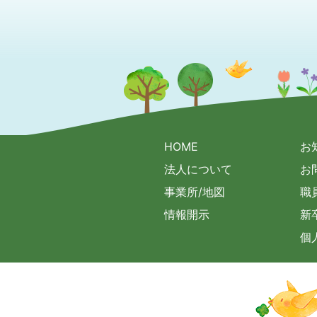
HOME
お
法人について
お
事業所/地図
職
情報開示
新
個