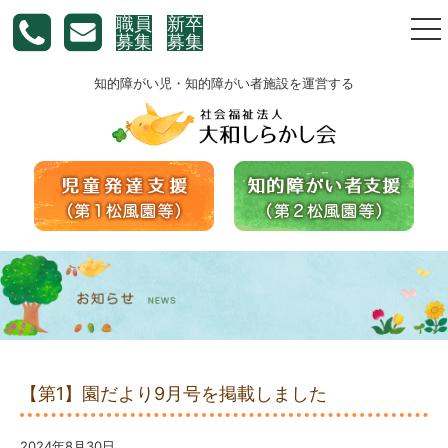
職員
新卒
togg
募集
募集
nav
知的障がい児・知的障がい者施設を運営する
【第1】園だより9月号を掲載しました
2024年8月30日