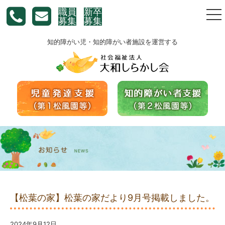
職員
新卒
togg
募集
募集
nav
知的障がい児・知的障がい者施設を運営する
【松葉の家】松葉の家だより9月号掲載しました。
2024年9月12日