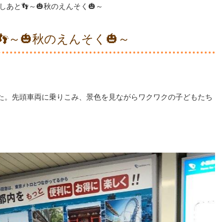
あと👣～🎃秋のえんそく🎃～
～🎃秋のえんそく🎃～
た。先頭車両に乗りこみ、景色を見ながらワクワクの子どもたち