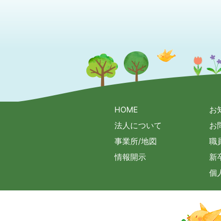
HOME
お
法人について
お
事業所/地図
職
情報開示
新
個