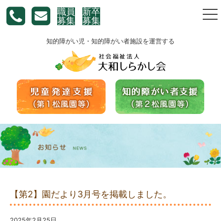
職員
新卒
togg
募集
募集
nav
知的障がい児・知的障がい者施設を運営する
【第2】園だより3月号を掲載しました。
2025年2月25日