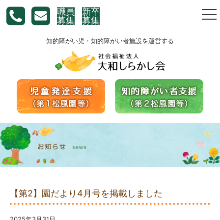
職員
新卒
togg
募集
募集
nav
知的障がい児・知的障がい者施設を運営する
【第2】園だより4月号を掲載しました
2025年3月31日