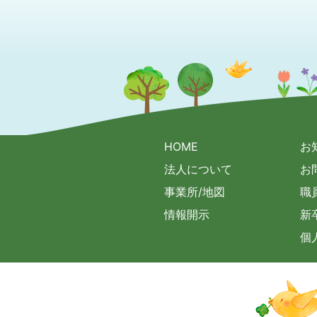
HOME
お
法人について
お
事業所/地図
職
情報開示
新
個