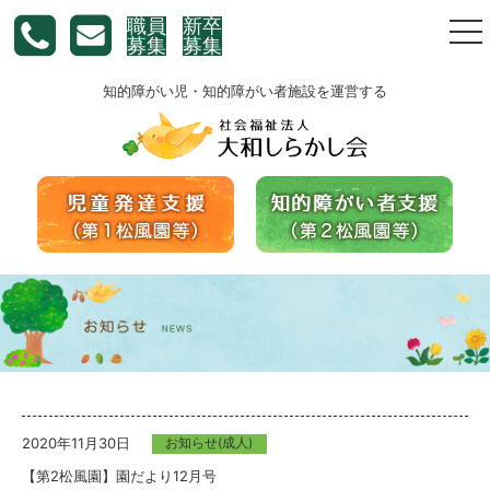
職員
新卒
togg
募集
募集
nav
知的障がい児・知的障がい者施設を運営する
2020年11月30日
お知らせ(成人)
【第2松風園】園だより12月号