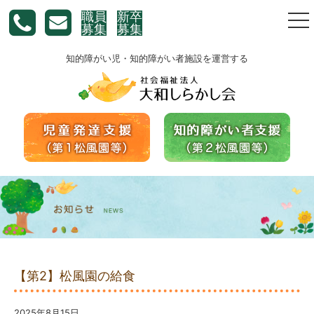
職員
新卒
togg
募集
募集
nav
知的障がい児・知的障がい者施設を運営する
【第2】松風園の給食
2025年8月15日