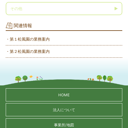
その他
関連情報
・第１松風園の業務案内
・第２松風園の業務案内
HOME
法人について
事業所/地図