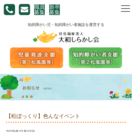
職員
新卒
togg
募集
募集
nav
知的障がい児・知的障がい者施設を運営する
【松ぼっくり】色んなイベント
2025年12月12日