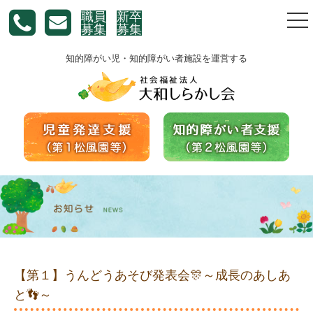
職員
新卒
togg
募集
募集
nav
知的障がい児・知的障がい者施設を運営する
【第１】うんどうあそび発表会🎊～成長のあしあ
と👣～