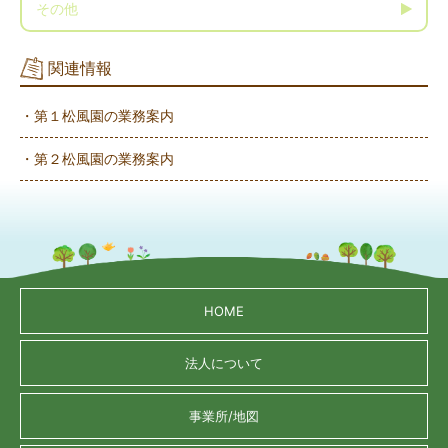
その他
関連情報
・第１松風園の業務案内
・第２松風園の業務案内
HOME
法人について
事業所/地図