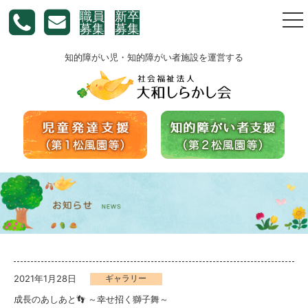
職員
新卒
togg
募集
募集
nav
知的障がい児・知的障がい者施設を運営する
2021年1月28日
ギャラリー
成長のあしあと👣 ～幸せ招く獅子舞～