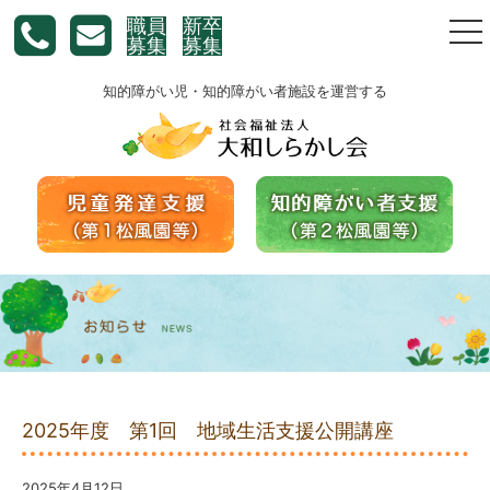
職員
新卒
togg
募集
募集
nav
知的障がい児・知的障がい者施設を運営する
2025年度 第1回 地域生活支援公開講座
2025年4月12日