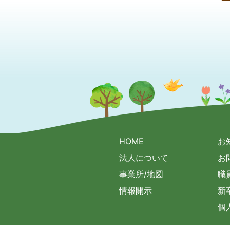
HOME
お
法人について
お
事業所/地図
職
情報開示
新
個