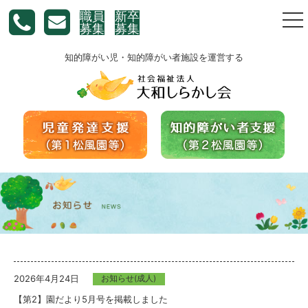
職員
新卒
togg
募集
募集
nav
知的障がい児・知的障がい者施設を運営する
2026年4月24日
お知らせ(成人)
【第2】園だより5月号を掲載しました