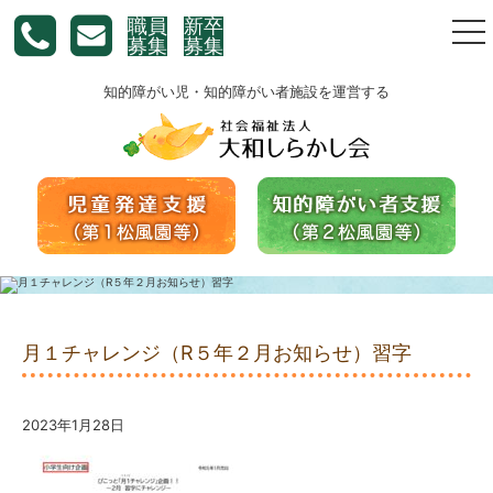
職員
新卒
togg
募集
募集
nav
知的障がい児・知的障がい者施設を運営する
月１チャレンジ（R５年２月お知らせ）習字
2023年1月28日