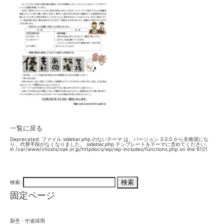
一覧に戻る
Deprecated
: ファイル sidebar.php のないテーマ は、バージョン 3.0.0 から
非推奨
にな
り、代替手段がなくなりました。 sidebar.php テンプレートをテーマに含めてください。
in
/var/www/vhosts/oak.or.jp/httpdocs/wp/wp-includes/functions.php
on line
6121
検索:
固定ページ
新卒・中途採用