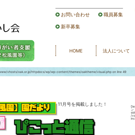
お問い合わせ
職員募集
新卒募集
HOME
法人について
www/vhosts/oak.or.jp/httpdocs/wp/wp-content/themes/oaktheme/visual.php
on line
49
11月号を掲載しました！
De
ン 
s
/v
in