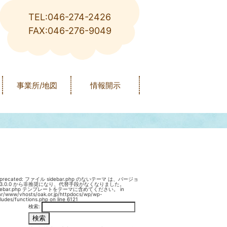
TEL:046-274-2426
FAX:046-276-9049
事業所/地図
情報開示
precated
: ファイル sidebar.php のないテーマ は、バージョ
3.0.0 から
非推奨
になり、代替手段がなくなりました。
idebar.php テンプレートをテーマに含めてください。 in
ar/www/vhosts/oak.or.jp/httpdocs/wp/wp-
cludes/functions.php
on line
6121
検索: