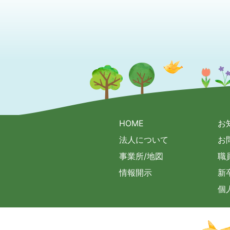
HOME
お
法人について
お
事業所/地図
職
情報開示
新
個