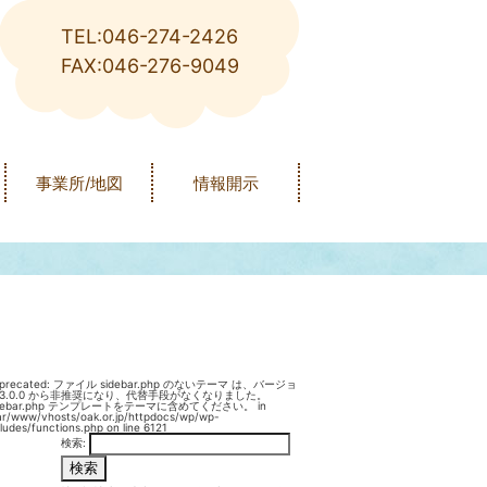
TEL:046-274-2426
FAX:046-276-9049
事業所/地図
情報開示
precated
: ファイル sidebar.php のないテーマ は、バージョ
3.0.0 から
非推奨
になり、代替手段がなくなりました。
idebar.php テンプレートをテーマに含めてください。 in
ar/www/vhosts/oak.or.jp/httpdocs/wp/wp-
cludes/functions.php
on line
6121
検索: