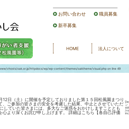
お問い合わせ
職員募集
新卒募集
HOME
法人について
www/vhosts/oak.or.jp/httpdocs/wp/wp-content/themes/oaktheme/visual.php
on line
49
月12日（土）に開催を予定しておりました第１５回松風園まつり
De
て、ご参加の皆さまの安全を考慮した結果、中止とさせていただ
ン 
みにしていた皆さまには、多大なご迷惑をおかけしますこととも
s
/v
を心より深くお詫び申し上げます。
詳細はこちら
【各自己評価
in