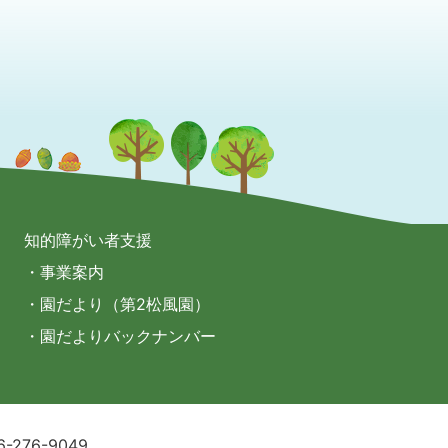
知的障がい者支援
・事業案内
・園だより（第2松風園）
・園だよりバックナンバー
6-276-9049