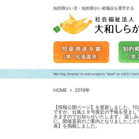
知的障がい児・知的障がい者施設を運営する
Warning
: Attempt to read property "label" on null in
/var/
HOME
2019年
【情報公開ページ】を更新しました。10
ですが、台風１９号接近の予報を受まし
きますのでお知らせいたします。 楽し
に、開催直前のご案内となりましたこと
表】を掲載しました。