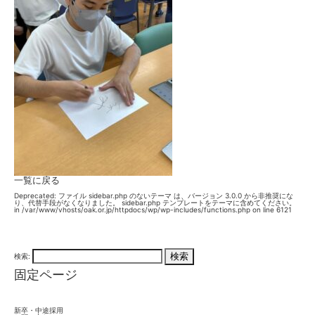
一覧に戻る
Deprecated
: ファイル sidebar.php のないテーマ は、バージョン 3.0.0 から
非推奨
にな
り、代替手段がなくなりました。 sidebar.php テンプレートをテーマに含めてください。
in
/var/www/vhosts/oak.or.jp/httpdocs/wp/wp-includes/functions.php
on line
6121
検索:
固定ページ
新卒・中途採用