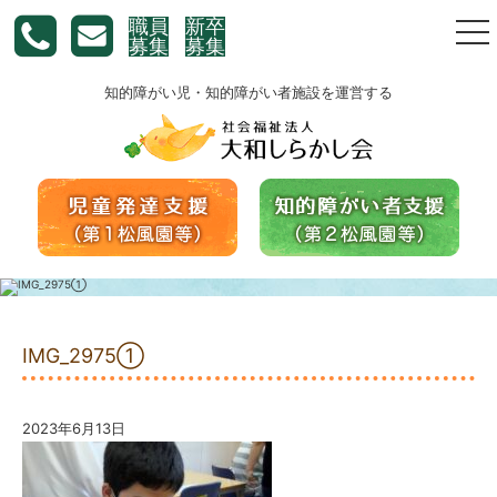
職員
新卒
togg
募集
募集
nav
知的障がい児・知的障がい者施設を運営する
IMG_2975①
2023年6月13日