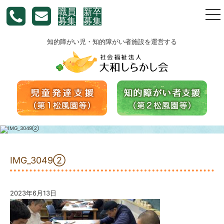
職員
新卒
togg
募集
募集
nav
知的障がい児・知的障がい者施設を運営する
IMG_3049②
2023年6月13日