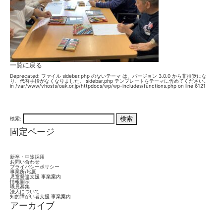
一覧に戻る
Deprecated
: ファイル sidebar.php のないテーマ は、バージョン 3.0.0 から
非推奨
にな
り、代替手段がなくなりました。 sidebar.php テンプレートをテーマに含めてください。
in
/var/www/vhosts/oak.or.jp/httpdocs/wp/wp-includes/functions.php
on line
6121
検索:
固定ページ
新卒・中途採用
お問い合わせ
プライバシーポリシー
事業所/地図
児童発達支援 事業案内
情報開示
職員募集
法人について
知的障がい者支援 事業案内
アーカイブ