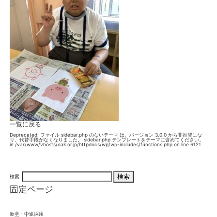
一覧に戻る
Deprecated
: ファイル sidebar.php のないテーマ は、バージョン 3.0.0 から
非推奨
にな
り、代替手段がなくなりました。 sidebar.php テンプレートをテーマに含めてください。
in
/var/www/vhosts/oak.or.jp/httpdocs/wp/wp-includes/functions.php
on line
6121
検索:
固定ページ
新卒・中途採用