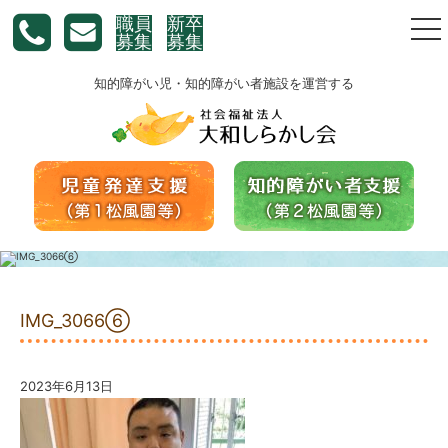
職員
新卒
togg
募集
募集
nav
知的障がい児・知的障がい者施設を運営する
IMG_3066⑥
2023年6月13日