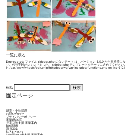
一覧に戻る
Deprecated
: ファイル sidebar.php のないテーマ は、バージョン 3.0.0 から
非推奨
にな
り、代替手段がなくなりました。 sidebar.php テンプレートをテーマに含めてください。
in
/var/www/vhosts/oak.or.jp/httpdocs/wp/wp-includes/functions.php
on line
6121
検索:
固定ページ
新卒・中途採用
お問い合わせ
プライバシーポリシー
事業所/地図
児童発達支援 事業案内
情報開示
職員募集
法人について
知的障がい者支援 事業案内