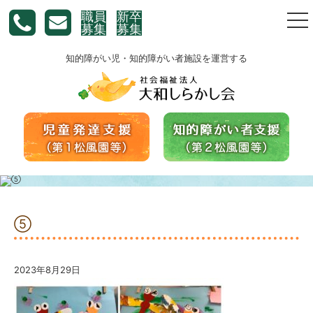
職員
新卒
togg
募集
募集
nav
知的障がい児・知的障がい者施設を運営する
⑤
2023年8月29日