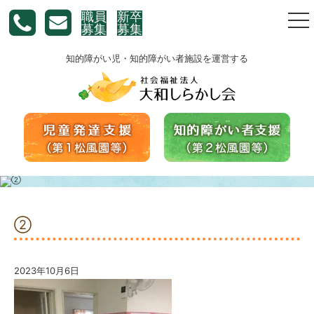
職員
新卒
togg
募集
募集
nav
知的障がい児・知的障がい者施設を運営する
②
2023年10月6日