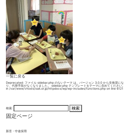
一覧に戻る
Deprecated
: ファイル sidebar.php のないテーマ は、バージョン 3.0.0 から
非推奨
にな
り、代替手段がなくなりました。 sidebar.php テンプレートをテーマに含めてください。
in
/var/www/vhosts/oak.or.jp/httpdocs/wp/wp-includes/functions.php
on line
6121
検索:
固定ページ
新卒・中途採用