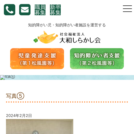
職員
新卒
togg
募集
募集
nav
知的障がい児・知的障がい者施設を運営する
写真⑤
2024年2月2日