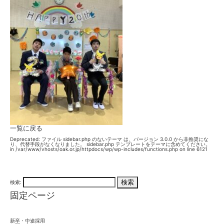
一覧に戻る
Deprecated
: ファイル sidebar.php のないテーマ は、バージョン 3.0.0 から
非推奨
にな
り、代替手段がなくなりました。 sidebar.php テンプレートをテーマに含めてください。
in
/var/www/vhosts/oak.or.jp/httpdocs/wp/wp-includes/functions.php
on line
6121
検索:
固定ページ
新卒・中途採用