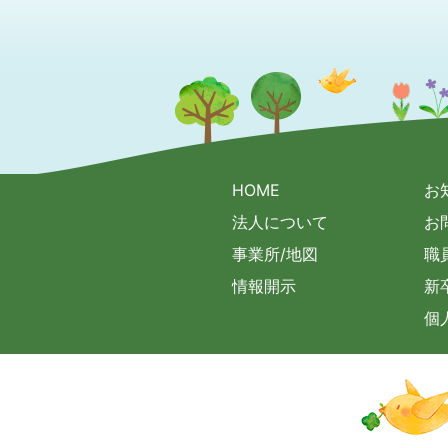
HOME
お
法人について
お
事業所/地図
職
情報開示
新
個