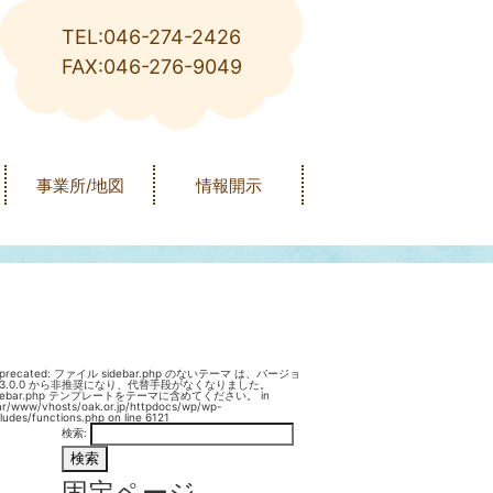
TEL:046-274-2426
FAX:046-276-9049
事業所/地図
情報開示
precated
: ファイル sidebar.php のないテーマ は、バージョ
3.0.0 から
非推奨
になり、代替手段がなくなりました。
idebar.php テンプレートをテーマに含めてください。 in
ar/www/vhosts/oak.or.jp/httpdocs/wp/wp-
cludes/functions.php
on line
6121
検索:
固定ページ