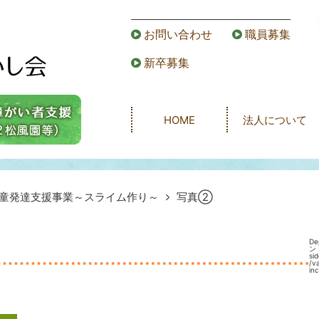
お問い合わせ
職員募集
新卒募集
HOME
法人について
童発達支援事業～スライム作り～
写真②
De
ン 
s
/v
in