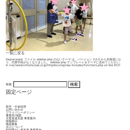
一覧に戻る
Deprecated
: ファイル sidebar.php のないテーマ は、バージョン 3.0.0 から
非推奨
にな
り、代替手段がなくなりました。 sidebar.php テンプレートをテーマに含めてください。
in
/var/www/vhosts/oak.or.jp/httpdocs/wp/wp-includes/functions.php
on line
6121
検索:
固定ページ
新卒・中途採用
お問い合わせ
プライバシーポリシー
事業所/地図
児童発達支援 事業案内
情報開示
職員募集
法人について
知的障がい者支援 事業案内