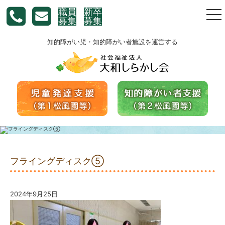
職員
新卒
togg
募集
募集
nav
知的障がい児・知的障がい者施設を運営する
フライングディスク⑤
2024年9月25日